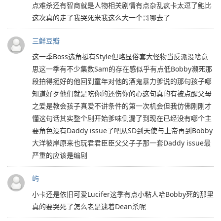
点难杀还有智商就是人物相关剧情有点杂乱疯卡太逗了鲍比
这次真的走了我哭死米我这么大一个哥哪去了
三鲜豆瓣
这一季Boss选角挺有Style但略显俗套大怪物当反派没啥意
思这一季有不少集数Sam的存在感似乎有点低Bobby濒死那
段拍得挺好的他回到童年对他的酒鬼暴力爹说的那句孩子哪
知道好歹他们就是吃你的还伤你的心这句真的有被点醒父母
之爱是教会孩子真爱不讲条件的第一次机会但我仿佛刚刚才
懂这句话其实整个剧开始爹味侧漏了到现在已经没有哪个主
要角色没有Daddy issue了吧从SD到天使与上帝再到Bobby
大洋彼岸原来也玩君君臣臣父父子子那一套Daddy issue最
严重的应该是编剧
屿
小卡还是依旧可爱Lucifer这季有点小粘人哈Bobby死的那里
真的要哭死了怎么老是逮着Dean杀呢