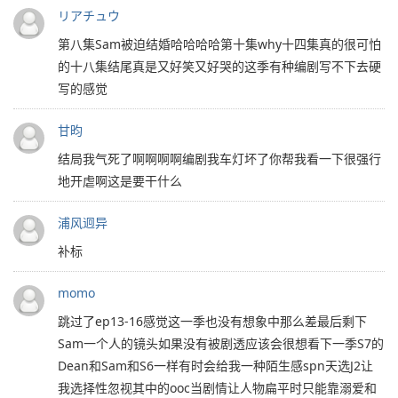
リアチュウ
第八集Sam被迫结婚哈哈哈哈第十集why十四集真的很可怕
的十八集结尾真是又好笑又好哭的这季有种编剧写不下去硬
写的感觉
甘昀
结局我气死了啊啊啊啊编剧我车灯坏了你帮我看一下很强行
地开虐啊这是要干什么
浦风迥异
补标
momo
跳过了ep13-16感觉这一季也没有想象中那么差最后剩下
Sam一个人的镜头如果没有被剧透应该会很想看下一季S7的
Dean和Sam和S6一样有时会给我一种陌生感spn天选J2让
我选择性忽视其中的ooc当剧情让人物扁平时只能靠溺爱和