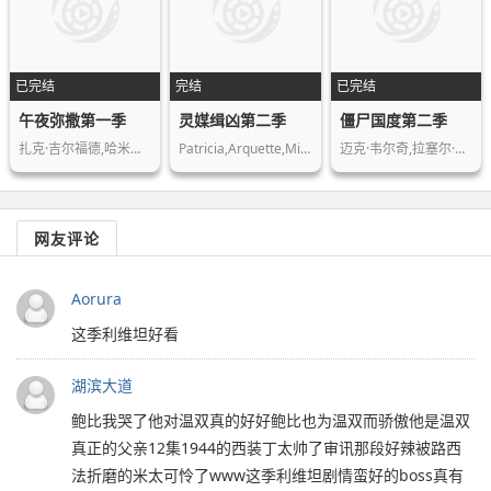
已完结
完结
已完结
午夜弥撒第一季
灵媒缉凶第二季
僵尸国度第二季
扎克·吉尔福德,哈米什·林克莱特,克里…
Patricia,Arquette,Miguel,Sandoval
迈克·韦尔奇,拉塞尔·霍奇金森,DJ·考…
网友评论
Aorura
这季利维坦好看
湖滨大道
鲍比我哭了他对温双真的好好鲍比也为温双而骄傲他是温双
真正的父亲12集1944的西装丁太帅了审讯那段好辣被路西
法折磨的米太可怜了www这季利维坦剧情蛮好的boss真有