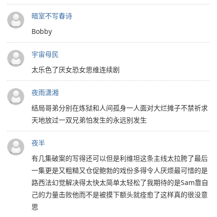
暗室不写春诗
Bobby
宇宙母民
太乐色了厌女恐女思维连续剧
夜雨潇湘
结局哥弟分别在炼狱和人间孤身一人面对大烂摊子不禁祈求
天地放过一双兄弟怕发生的永远别发生
夜半
有几集破案的写得还可以但是利维坦这条主线太拉胯了最后
一集更是又粗糙又仓促鲍勃的戏份多得令人厌烦最可惜的是
路西法幻觉解决得太快太简单太轻松了我期待的是Sam靠自
己的力量击败他而不是被摸下额头就痊愈了这样真的很没意
思