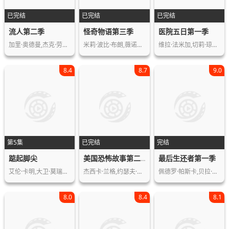
已完结
已完结
已完结
流人第二季
怪奇物语第三季
医院五日第一季
加里·奥德曼,杰克·劳登,克里斯汀·斯…
米莉·波比·布朗,薇诺娜·瑞德,大卫·…
维拉·法米加,切莉·琼斯,小科尼利厄斯…
8.4
8.7
9.0
第5集
已完结
完结
踮起脚尖
最后生还者第一季
美国恐怖故事第二季
艾伦·卡明,大卫·莫瑞瑟,伊丽莎白·贝…
杰西卡·兰格,约瑟夫·费因斯,扎克瑞·…
佩德罗·帕斯卡,贝拉·拉姆齐,安娜·托…
8.0
8.4
8.1