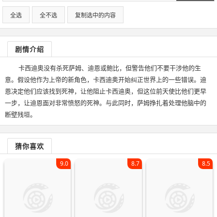
全选
全不选
复制选中的内容
剧情介绍
卡西迪奥没有杀死萨姆、迪恩或鲍比，但警告他们不要干涉他的生
意。假设他作为上帝的新角色，卡西迪奥开始纠正世界上的一些错误。迪
恩决定他们应该找到死神，让他阻止卡西迪奥，但这位前天使比他们更早
一步，让迪恩面对非常愤怒的死神。与此同时，萨姆挣扎着处理他脑中的
断壁残垣。
猜你喜欢
9.0
8.7
8.5