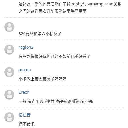
脑补这一季的惊喜居然在于将Bobby与SamampDean关系
之间的羁绊再次升华虽然结局略显草率
824竟然和第六季标反了
region2
有些剧集很好玩但已经不如前几季好看了
momo
小卡做上帝太带感了呜呜呜
Erech
一般 有点平淡 利维坦好恶心但逼格又不高
忆往昔
还不错吧