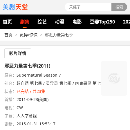
美剧
天堂
搜索
首页
剧集
综艺
动漫
电影
豆瓣Top250
20
首页
灵异/惊悚
邪恶力量第七季
影片详情
邪恶力量第七季(2011)
原名：
Supernatural Season 7
别名：
超自然 第七季 / 灵异录 第七季 / 凶鬼恶灵 第七季
状态：
已完结 / 共23集
首播：
2011-09-23(美国)
电视：
CW
字幕：
人人字幕组
更新：
2015-01-31 15:53:17