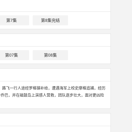
第7集
第8集完结
第07集
第08集
d Line）。路飞一行人途经罗格镇补给，遭遇海军上校史摩格追捕，经历
尼·乔巴，并在磁鼓岛上演感人营救，团队逐步壮大，面对更凶险