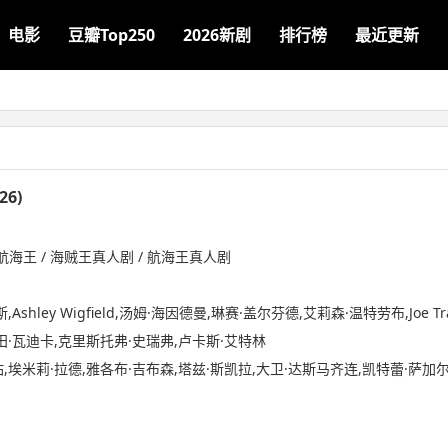
电影
豆瓣Top250
2026新剧
排行榜
最近更新
6)
航海王 / 海贼王真人剧 / 航海王真人剧
hley Wigfield,汤姆·海因德曼,琳赛·盖尔芬德,艾莉森·温特劳布,Joe Tracz,Ale
田·瓦迪卡,克里斯托弗·史瑞弗,卢卡斯·艾特林
,埃米莉·拉德,雅各布·吉布森,塔兹·斯凯拉,大卫·达斯马齐连,凯特蕾·萨加尔