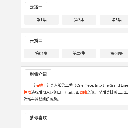
云播一
第1集
第2集
第3集
云播二
第01集
第02集
第03集
剧情介绍
《
海贼王
》真人版第二季（One Piece: Into the
惊险
逃脱后闯入颠倒山，开启真正
冒险
之旅。 随后登陆威士忌
海域与神秘组织威胁。
猜你喜欢