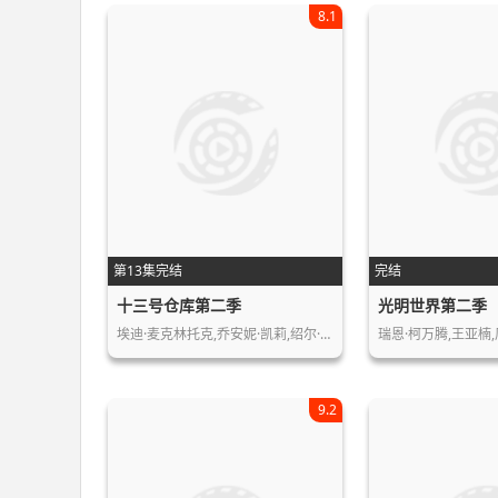
8.1
第13集完结
完结
十三号仓库第二季
光明世界第二季
埃迪·麦克林托克,乔安妮·凯莉,绍尔·…
瑞恩·柯万腾,王亚楠
9.2