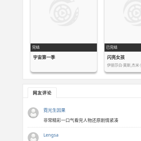
完结
已完结
宇宙第一季
闪亮女孩
伊丽莎白·莫斯,杰米·
网友评论
霓光生因果
非常精彩一口气看完人物还原剧情紧凑
Lengsa