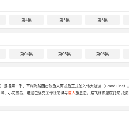
第4集
第5集
第6集
第04集
第05集
第06集
 Grand Line）紧接第一季，草帽海贼团击败鱼人阿龙后正式驶入伟大航道（Gran
山峰、小花园岛，遭遇巴洛克工作社阴谋与
巨人
族恩怨，路飞结识船医托尼·托