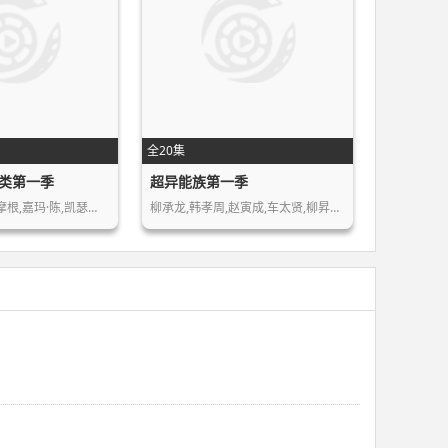
全20集
类第一季
超异能族第一季
摩根,嘉玛·陈,凯瑟…
柳承龙,韩孝周,赵寅成,车太贤,柳昇范,…