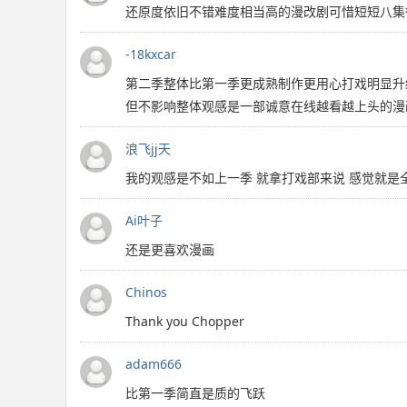
还原度依旧不错难度相当高的漫改剧可惜短短八集
-18kxcar
第二季整体比第一季更成熟制作更用心打戏明显升
但不影响整体观感是一部诚意在线越看越上头的漫
浪飞jj天
我的观感是不如上一季 就拿打戏部来说 感觉就是
Ai叶子
还是更喜欢漫画
Chinos
Thank you Chopper
adam666
比第一季简直是质的飞跃