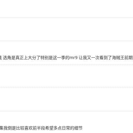
钱 选角是真正上大分了特别是这一季的mr9 让我又一次看到了海贼王前期
集我倒是比较喜欢前半段希望多点日常的细节