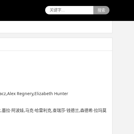
搜索
x Regnery,Elizabeth Hunter
,蕾拉·阿波娃,马克·哈雷利克,查瑞莎·钱德兰,森德希·拉玛莫