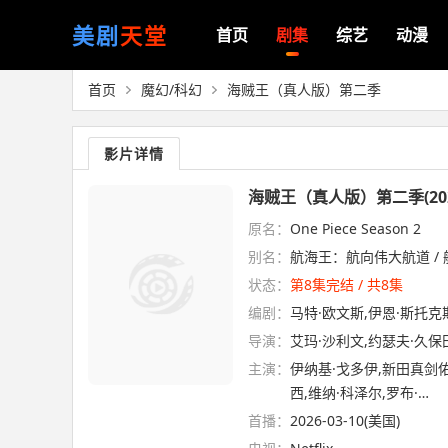
美剧
天堂
首页
剧集
综艺
动漫
首页
魔幻/科幻
海贼王（真人版）第二季
影片详情
海贼王（真人版）第二季(202
原名：
One Piece Season 2
别名：
航海王：航向伟大航道 / 
状态：
第8集完结 / 共8集
编剧：
马特·欧文斯,伊恩·斯托克斯,As
导演：
艾玛·沙利文,约瑟夫·久保
主演：
伊纳基·戈多伊,新田真剑佑
西,维纳·科泽尔,罗布·…
首播：
2026-03-10(美国)