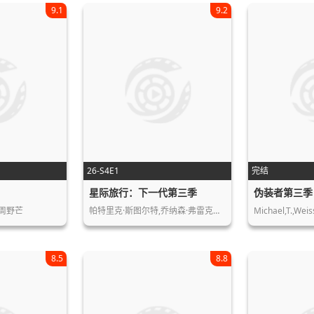
9.1
9.2
26-S4E1
完结
星际旅行：下一代第三季
伪装者第三季
,周野芒
帕特里克·斯图尔特,乔纳森·弗雷克斯…
Michael,T.,Wei
8.5
8.8