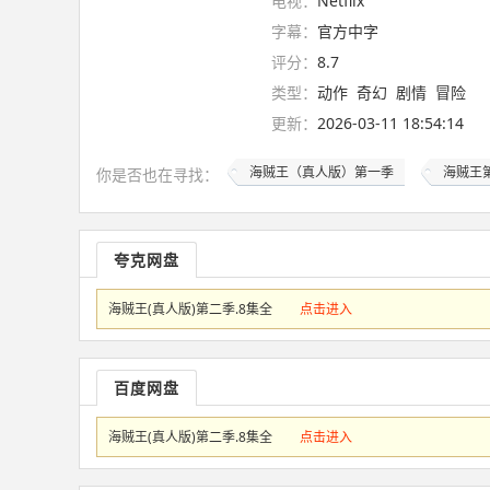
电视：
Netflix
字幕：
官方中字
评分：
8.7
类型：
动作
奇幻
剧情
冒险
更新：
2026-03-11 18:54:14
海贼王（真人版）第一季
海贼王
你是否也在
寻找
：
夸克网盘
海贼王(真人版)第二季.8集全
点击进入
百度网盘
海贼王(真人版)第二季.8集全
点击进入