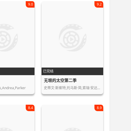
9.0
9.2
已完结
无垠的太空第二季
ss,Andrea,Parker
史蒂文·斯崔特,托马斯·简,索瑞·安达…
8.4
8.9