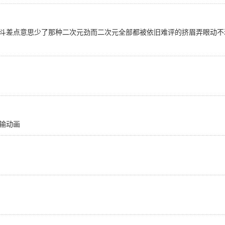
斗差点意思少了那种二次元劲而二次元全部都被依旧难评的挤眉弄眼动不
输动画