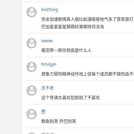
KeZhing
完全加速剧情真人版比起漫版接地气多了意思是打
巴加星星星星薇薇好美期待司法岛
owow
尾田荣一郎你到底是什么人
hmiljyn
想象力冒险精神动作戏上佳每个成员都不错热血不
天不老
这个导演太喜欢怼脸拍了不喜欢
懋
鲸鱼别哭 乔巴别哭