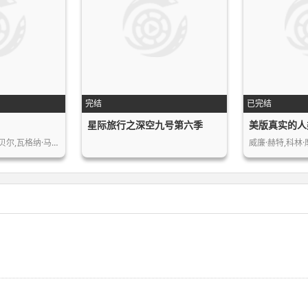
完结
已完结
星际旅行之深空九号第六季
美版真实的人
贝尔,瓦格纳·马…
威廉·赫特,科林·