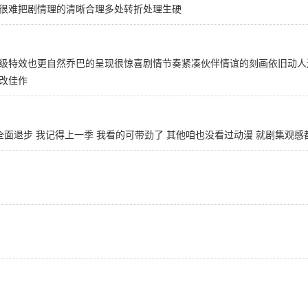
很难把剧情理的清晰合理多处转折处理生硬
级特效也更自然乔巴的呈现很惊喜剧情节奏紧凑伙伴情谊的刻画依旧动人
改佳作
全面退步 我记得上一季 我看的可带劲了 其他咱也没看过动漫 就剧集观感