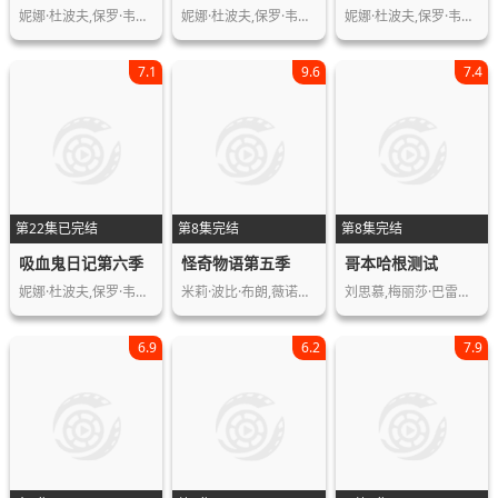
妮娜·杜波夫,保罗·韦斯利,伊恩·萨默…
妮娜·杜波夫,保罗·韦斯利,伊恩·萨默…
妮娜·杜波夫,保罗·韦斯利,伊恩·萨默…
7.1
9.6
7.4
第22集已完结
第8集完结
第8集完结
吸血鬼日记第六季
怪奇物语第五季
哥本哈根测试
妮娜·杜波夫,保罗·韦斯利,伊恩·萨默…
米莉·波比·布朗,薇诺娜·瑞德,大卫·…
刘思慕,梅丽莎·巴雷拉,玛妮·麦克菲尔…
6.9
6.2
7.9