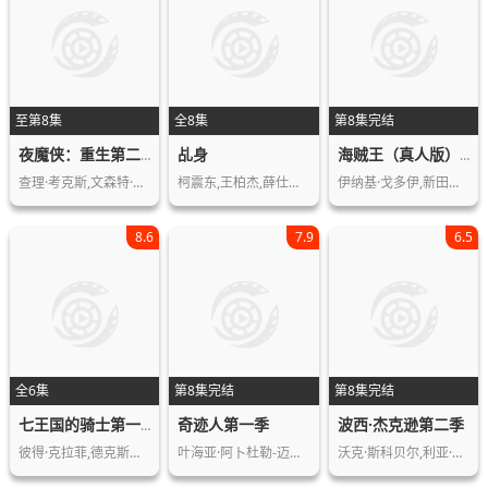
至第8集
全8集
第8集完结
乩身
夜魔侠：重生第二季
海贼王（真人版）第二季
查理·考克斯,文森特·多诺费奥,黛博拉…
柯震东,王柏杰,薛仕凌,陈妍霏,杨铭威,…
伊纳基·戈多伊,新田真剑佑,埃米莉·拉…
8.6
7.9
6.5
全6集
第8集完结
第8集完结
奇迹人第一季
波西·杰克逊第二季
七王国的骑士第一季
彼得·克拉菲,德克斯特·索尔·安塞尔…
叶海亚·阿卜杜勒-迈丁,本·金斯利,兹…
沃克·斯科贝尔,利亚·杰弗里斯,阿里安…