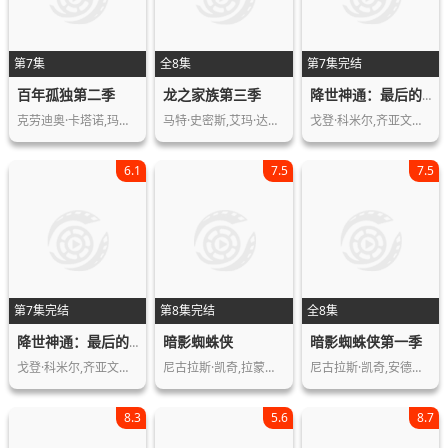
第7集
全8集
第7集完结
百年孤独第二季
龙之家族第三季
降世神通：最后的气宗第二季
克劳迪奥·卡塔诺,玛莉达·索托,罗兰·…
马特·史密斯,艾玛·达西,奥利维亚·库…
戈登·科米尔,齐亚文提奥,伊恩·欧斯利…
6.1
7.5
7.5
第7集完结
第8集完结
全8集
暗影蜘蛛侠
暗影蜘蛛侠第一季
降世神通：最后的气宗（真人版）第二季
戈登·科米尔,齐亚文提奥,伊恩·欧斯利…
尼古拉斯·凯奇,拉蒙尼·莫里斯,凯伦·…
尼古拉斯·凯奇,安德鲁·卡德威尔,李丽…
8.3
5.6
8.7