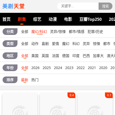
美剧
天堂
搜索
首页
剧集
综艺
动漫
电影
豆瓣Top250
20
分类
全部
魔幻/科幻
灵异/惊悚
都市/情感
犯罪/历史
类型
全部
动作
喜剧
爱情
魔幻
科幻
灵异
惊悚
都市
地区
全部
美国
英国
法国
德国
印度
巴西
加拿大
澳大
年份
全部
2026
2025
2024
2023
2022
2021
2020
20
排序
最新
热门
8.4
6.1