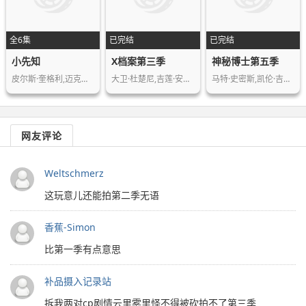
全6集
已完结
已完结
小先知
X档案第三季
神秘博士第五季
皮尔斯·奎格利,迈克尔·帕林,劳伦·帕…
大卫·杜楚尼,吉莲·安德森,米彻·佩勒…
马特·史密斯,凯伦·吉兰,大卫·田纳特…
网友评论
Weltschmerz
这玩意儿还能拍第二季无语
香蕉-Simon
比第一季有点意思
补品摄入记录站
拆我两对cp剧情云里雾里怪不得被砍拍不了第三季