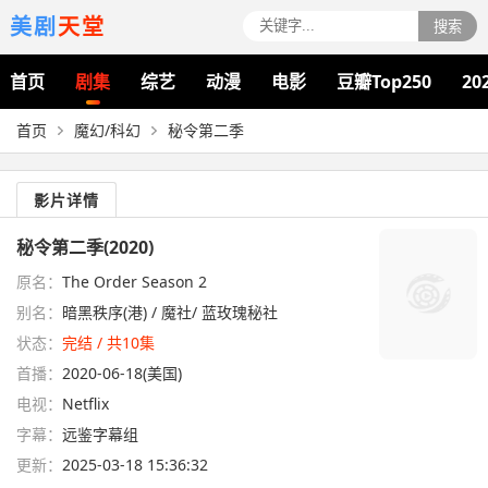
美剧
天堂
搜索
首页
剧集
综艺
动漫
电影
豆瓣Top250
20
首页
魔幻/科幻
秘令第二季
影片详情
秘令第二季(2020)
原名：
The Order Season 2
别名：
暗黑秩序(港) / 魔社/ 蓝玫瑰秘社
状态：
完结 / 共10集
首播：
2020-06-18(美国)
电视：
Netflix
字幕：
远鉴字幕组
更新：
2025-03-18 15:36:32