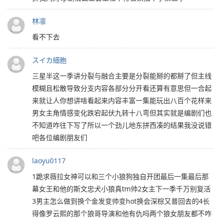
林凛
看不下去
スイカ細胞
三星半这一季讲分裂与融合主要是分裂能掰的都掰了但主线
模糊且松散导致分支内容各部分分开看还算有意思但一合起
来就让人️你想讲啥看起来内容丰富一集能玩出八百个花样来
男女主角情感变化跌宕起伏九转十八弯但其实就是编剧们也
不知道咋往下写了所以一个劲儿地东拼西凑的结果我没说错
吧各位编剧朋友们
laoyu0117
1跪求薇拉女神可以和三个小狼狗独自开团最后一集最后那
幕女王和他的斯文忠犬小狼真tm帅2女主下一季千万别复活
3男主怎么做到换个金发变帅变hot换会深棕又普回去的4长
得像罗云熙的那个狼哥导演和他有仇吗两个狼女朋友都不咋