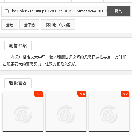
The.Order.S02.1080p.NF.WEBRip.DDP5.1.Atmos.x264-NTG[r
复制
artv]
全选
全不选
复制选中的内容
剧情介绍
在贝尔格雷夫大学里，狼人和魔法师之间的恩怨已达临界点，此时却
出现更强大的邪恶势力，让双方都陷入危机。
猜你喜欢
8.3
8.4
8.2