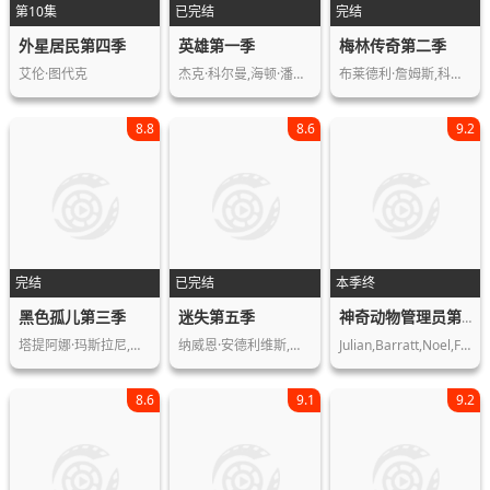
第10集
已完结
完结
外星居民第四季
英雄第一季
梅林传奇第二季
艾伦·图代克
杰克·科尔曼,海顿·潘妮蒂尔,艾丽·拉…
布莱德利·詹姆斯,科林·摩根,凯蒂·麦…
8.8
8.6
9.2
完结
已完结
本季终
黑色孤儿第三季
迷失第五季
神奇动物管理员第二季
塔提阿娜·玛斯拉尼,贾斯汀·查特文,迪…
纳威恩·安德利维斯,马修·福克斯,豪尔…
Julian,Barratt,Noel,Fielding,Michael…
8.6
9.1
9.2